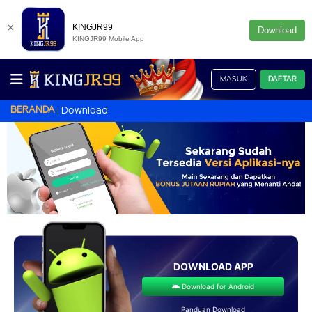
×
KINGJR99
Download
KINGJR99 Mobile App
MASUK
DAFTAR
BERANDA
Download
DOWNLOAD APP
Download for Android
Panduan Download